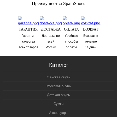
Преимущества SpainShoes
ГАРАНТИЯ
ДОСТАВКА
ОПЛАТА
ВОЗВРАТ
Гарантия
Доставка по
Удобные
Возврат в
качества
всей
способы
течениe
всех товаров
России
оплаты
14 дней
Каталог
Женская обувь
Мужская обувь
Детская обувь
Сумки
Аксессуары