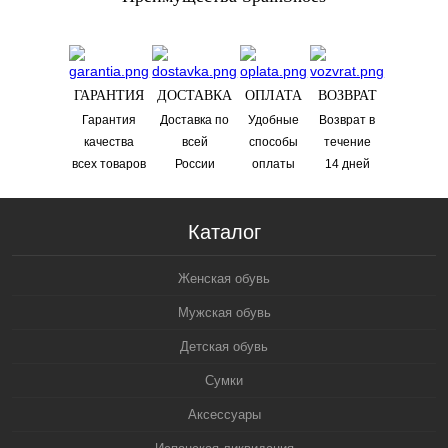
ГАРАНТИЯ
ДОСТАВКА
ОПЛАТА
ВОЗВРАТ
Гарантия
Доставка по
Удобные
Возврат в
качества
всей
способы
течениe
всех товаров
России
оплаты
14 дней
Каталог
Женская обувь
Мужская обувь
Детская обувь
Сумки
Аксессуары