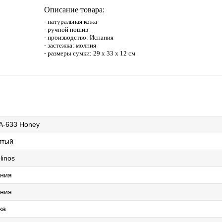
Описание товара:
- натуральная кожа
- ручной пошив
- производство: Испания
- застежка: молния
- размеры сумки: 29 х 33 х 12 см
-633 Honey
лтый
linos
ния
ния
ка