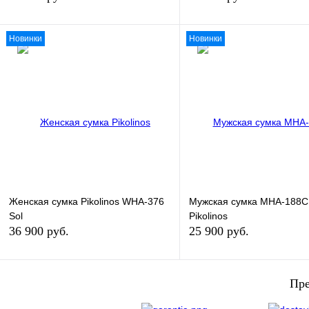
Новинки
Новинки
В корзину
В кор
Купить в 1 клик
Купить в 1 клик
В избранное
В
В избранное
наличии
наличи
Женская сумка Pikolinos WHA-376
Мужская сумка MHA-188C
Sol
Pikolinos
36 900 руб.
25 900 руб.
В корзину
В кор
Пре