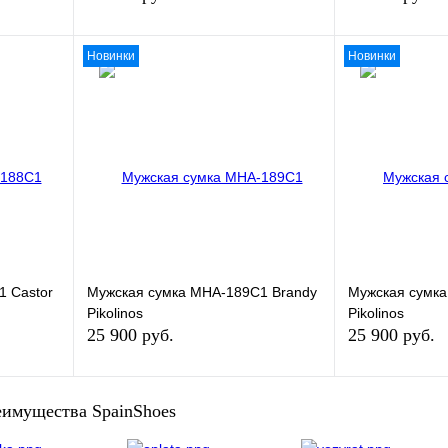
Новинки
Новинки
зину
В корзину
Купить в 1 клик
Купить в 1 кли
В
В избранное
В
В избранное
и
наличии
1 Castor
Мужская сумка MHA-189C1 Brandy
Мужская сумка
Pikolinos
Pikolinos
25 900 руб.
25 900 руб.
зину
В корзину
имущества SpainShoes