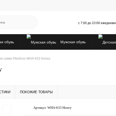
с 7:00 до 23:00 ежедневн
я обувь
Мужская обувь
ры
Испанская ликвидация
я сумка Pikolinos WHA-633 Honey
y
СТИКИ
ПОХОЖИЕ ТОВАРЫ
Артикул:
WHA-633 Honey