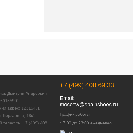
к
В
наличии
+7 (499) 408 69 33
лов Дмитрий Андреевич
Email:
460155901
mosсow@spainshoes.ru
ий адрес: 123154, г.
График работы
л. Берзарина, 19к1
й телефон: +7 (499) 408
с 7:00 до 23:00 ежедневно