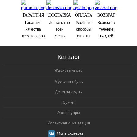
ГАРАНТИЯ
ДОСТАВКА
ОПЛАТА
ВОЗВРАТ
Гарантия
Доставка по
Удобные
Возврат в
качества
всей
способы
течениe
всех товаров
России
оплаты
14 дней
Каталог
Женская обувь
Мужская обувь
Детская обувь
Сумки
Аксессуары
Испанская ликвидация
Мы в контакте