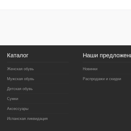
Размер обуви:
Размер обуви:
42
41
Каталог
Наши предложен
Женская обувь
Новинки
Мужская обувь
Распродажи и скидки
Детская обувь
Сумки
Аксессуары
Испанская ликвидация