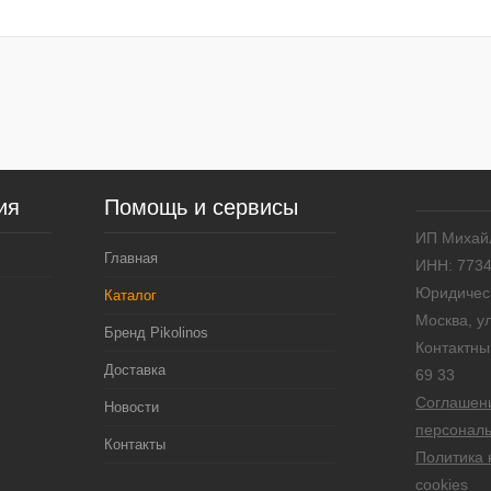
Размер обуви:
Размер обуви:
42
42
ия
Помощь и сервисы
ИП Михай
Главная
ИНН: 773
Юридическ
Каталог
Москва, у
Бренд Pikolinos
Контактны
Доставка
69 33
Соглашени
Новости
персонал
Контакты
Политика 
cookies