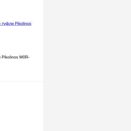
к
В
наличии
 Pikolinos M0R-
В корзину
к
В
наличии