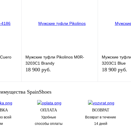
Купить в 1 клик
Купить в 1 кли
В
В избранное
В
В избранное
и
наличии
Размер обуви:
Размер обуви:
45
41
 Cuero
Мужские туфли Pikolinos M0R-
Мужские туфли
3203C1 Brandy
3203C1 Blue
18 900 руб.
18 900 руб.
зину
В корзину
имущества SpainShoes
Купить в 1 клик
Купить в 1 кли
ВКА
ОПЛАТА
ВОЗВРАТ
В
В избранное
В
В избранное
по всей
Удобные
Возврат в течениe
и
наличии
ии
способы оплаты
14 дней