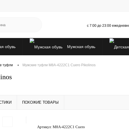
с 7:00 до 23:00 ежедневн
я обувь
Мужская обувь
ры
Испанская ликвидация
•
е туфли
Мужские туфли M8A-4222C1 Cuero Pikolinos
inos
СТИКИ
ПОХОЖИЕ ТОВАРЫ
Артикул:
M8A-4222C1 Cuero