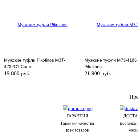
Купить в 1 клик
Купить в 1 клик
В избранное
В
В избранное
наличии
наличи
Размер обуви:
Размер обуви:
40
41
Мужские туфли Pikolinos M3T-
Мужские туфли M7J-4186
4232C1 Cuero
Pikolinos
19 800 руб.
21 900 руб.
В корзину
В кор
Пре
Купить в 1 клик
Купить в 1 клик
ГАРАНТИЯ
ДОСТА
В избранное
В
В избранное
Гарантия качества
Доставка 
наличии
наличи
всех товаров
Росс