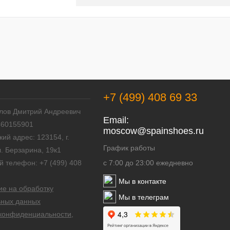
+7 (499) 408 69 33
лов Дмитрий Андреевич
Email:
460155901
mosсow@spainshoes.ru
ий адрес: 123154, г.
График работы
л. Берзарина, 19к1
й телефон: +7 (499) 408
с 7:00 до 23:00 ежедневно
Мы в контакте
е на обработку
Мы в телеграм
ьных данных
конфиденциальности,