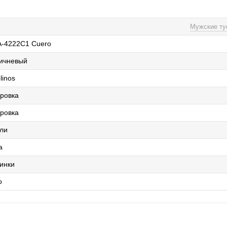
Мужские т
-4222C1 Cuero
ичневый
linos
ровка
ровка
ли
а
инки
о