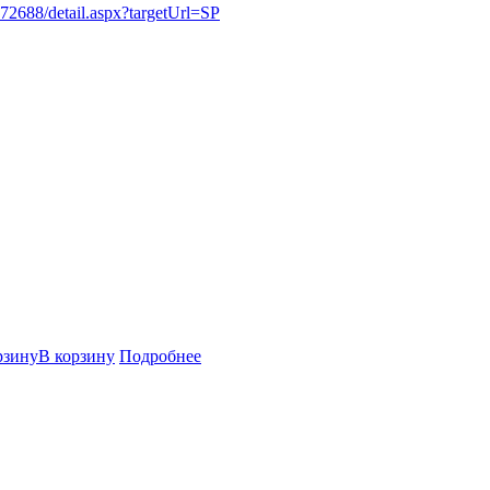
172688/detail.aspx?targetUrl=SP
В корзину
Подробнее