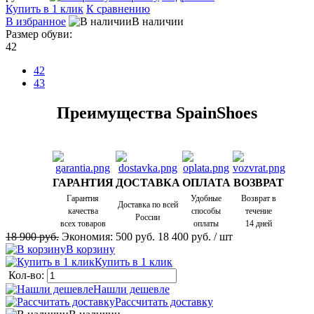
Купить в 1 клик
К сравнению
В избранное
В наличии
Размер обуви:
42
42
43
Преимущества SpainShoes
ГАРАНТИЯ
ДОСТАВКА
ОПЛАТА
ВОЗВРАТ
Гарантия
Удобные
Возврат в
Доставка по всей
качества
способы
течениe
России
всех товаров
оплаты
14 дней
18 900 руб.
Экономия:
500 руб.
18 400 руб.
/ шт
В корзину
Купить в 1 клик
Кол-во:
Нашли дешевле
Рассчитать доставку