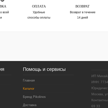
наличии
наличии
В
ВКА
ОПЛАТА
ВОЗВРАТ
и
по всей
Удобные
Возврат в течениe
ии
способы оплаты
14 дней
ия
Помощь и сервисы
ИП Михай
Главная
ИНН: 773
Юридическ
Каталог
Москва, у
Бренд Pikolinos
Контактны
Доставка
69 33