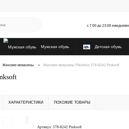
с 7:00 до 23:00 ежедневн
Мужская обувь
Детская обувь
Испанская ликвидация
•
Женские мокасины
Женские мокасины Pikolinos 578-8242 Pinksoft
nksoft
ХАРАКТЕРИСТИКИ
ПОХОЖИЕ ТОВАРЫ
Артикул:
578-8242 Pinksoft