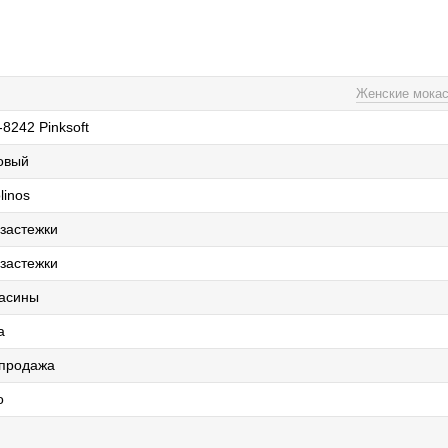
Женские мока
-8242 Pinksoft
овый
linos
 застежки
 застежки
асины
а
продажа
о