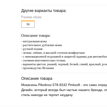
Другие варианты товара:
Размер обуви:
36
Описание товара:
- натуральная кожа
- растительное дубление кожи
- ручной пошив
- легкие, гибкие, в высшей степени комфортные
- с инновационной подошвой и защитой задника для автомоби
- сьемная-анатомическая стелька
- варианты цветов: рыжий, черный, белый, синий, красный, ро
- производство Испания
Описание товара
Мокасины Pikolinos 578-8242 Pinksoft - это само опр
Дизайн, который всегда был частью нашего бренда, э
стиль никогда не терпит неудачу.