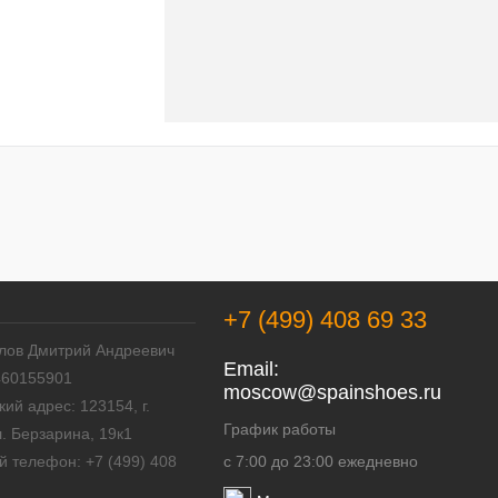
+7 (499) 408 69 33
лов Дмитрий Андреевич
Email:
460155901
mosсow@spainshoes.ru
ий адрес: 123154, г.
График работы
л. Берзарина, 19к1
й телефон: +7 (499) 408
с 7:00 до 23:00 ежедневно